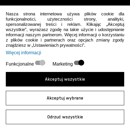
Nasza strona internetowa używa plików cookie dla
funkcjonalności, użyteczności strony, analityki,
spersonalizowanej treści i reklam. Klikając „Akceptuj
wszystkie”, wyrażasz zgodę na takie użycie i udostępnianie
Mój profil
informacji naszym partnerom. Więcej informacji o korzystaniu
z plików cookie i partnerach oraz opcjach zmiany zgody
znajdziesz w „Ustawieniach prywatności”.
O nas
Więcej informacji
Wskazówki
Funkcjonalne
Marketing
Akceptuj wszystkie
Obsługa klienta
Akceptuj wybrane
Wszelkie prawa zastrzeżone.
© 2026 Fabletics, LLC. Znaki towarowe należą do ich właścicieli.
Ta strona internetowa jest zarządzana przez Intersocks d.o.o., autoryzowanego
Odrzuć wszystkie
dystrybutora marki Fabletics.
© 2026 Fabletics, Inc. lub jej spółki powiązane