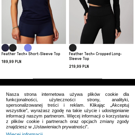
Feather Tech+ Short-Sleeve Top
Feather Tech+ Cropped Long-
Sleeve Top
189,99 PLN
219,99 PLN
Nasza strona internetowa używa plików cookie dla
funkcjonalności, użyteczności strony, analityki,
spersonalizowanej treści i reklam. Klikając „Akceptuj
wszystkie”, wyrażasz zgodę na takie użycie i udostępnianie
Mój profil
informacji naszym partnerom. Więcej informacji o korzystaniu
z plików cookie i partnerach oraz opcjach zmiany zgody
znajdziesz w „Ustawieniach prywatności”.
O nas
Więcej informacji