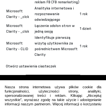
reklam FB (FB remarketing)
Analityka internetowa i
Microsoft
rozpoznawanie
1 rok
Clarity - _clck
odwiedzającego
Microsoft
Łączenie odsłon stron w
1 dzień
Clarity - _clsk
jedną sesję
Identyfikuje pierwszą
Microsoft
wizytę użytkownika za
1 rok
Clarity - CLID
pośrednictwem Microsoft
Clarity
Otwórz ustawienia ciasteczek
Nasza strona internetowa używa plików cookie dla
funkcjonalności, użyteczności strony, analityki,
spersonalizowanej treści i reklam. Klikając „Akceptuj
wszystkie”, wyrażasz zgodę na takie użycie i udostępnianie
Mój profil
informacji naszym partnerom. Więcej informacji o korzystaniu