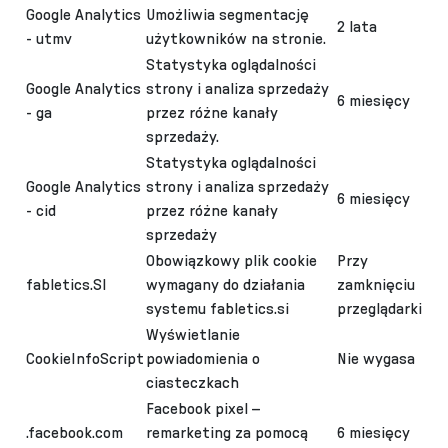
Google Analytics
Umożliwia segmentację
2 lata
- utmv
użytkowników na stronie.
Statystyka oglądalności
Google Analytics
strony i analiza sprzedaży
6 miesięcy
- ga
przez różne kanały
sprzedaży.
Statystyka oglądalności
Google Analytics
strony i analiza sprzedaży
6 miesięcy
- cid
przez różne kanały
sprzedaży
Obowiązkowy plik cookie
Przy
fabletics.SI
wymagany do działania
zamknięciu
systemu fabletics.si
przeglądarki
Wyświetlanie
CookieInfoScript
powiadomienia o
Nie wygasa
ciasteczkach
Facebook pixel –
.facebook.com
remarketing za pomocą
6 miesięcy